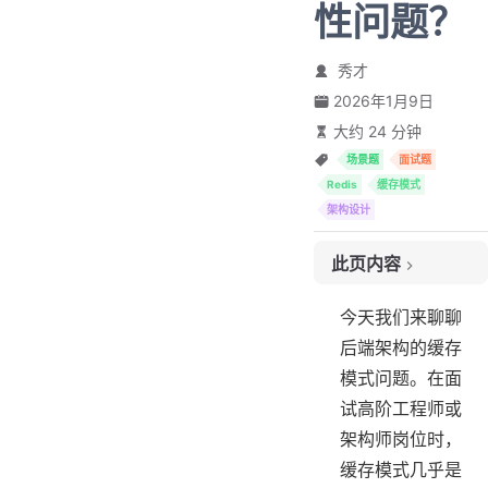
性问题？
秀才
2026年1月9日
大约 24 分钟
场景题
面试题
Redis
缓存模式
架构设计
此页内容
1. 面试准备
今天我们来聊聊
2. 面试切入
后端架构的缓存
3. Cache Aside
模式问题。在面
3.1 亮点展示
试高阶工程师或
4. 同步更新
架构师岗位时，
5. Read Through
缓存模式几乎是
5.1 亮点方案：异步加载