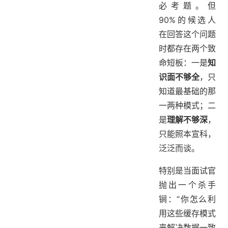
必考题。但
6. Write Through
90%的候选人
6.1 亮点方案：异步写的权衡
在回答这个问题
7. Write Back
时都存在两个致
8. Refresh Ahead
命短板：一是
知
9. Singleflight
识面不够全
，只
10. 删除缓存
知道最基础的那
10.1 延迟双删
一两种模式；二
11. 缓存模式到底该选哪个？
是
理解不够深
，
11.1 亮点：用装饰器模式落地缓存模式
12. 小结
只能照本宣科，
学习交流
泛泛而谈。
特别是当面试官
抛出一个杀手
锏：“你怎么利
用这些缓存模式
来解决数据一致