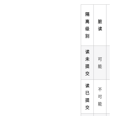
不
隔
可
离
脏
重
级
读
复
别
读
读
未
可
可
提
能
能
交
读
不
已
可
可
提
能
能
交