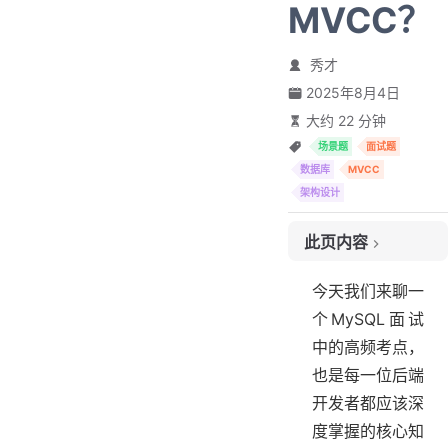
MVCC？
秀才
2025年8月4日
大约 22 分钟
场景题
面试题
数据库
MVCC
架构设计
此页内容
1. MVCC有什么用
今天我们来聊一
2. 事务的隔离级别
个MySQL面试
3. 版本链
中的高频考点，
3.1 Read View（读视图）
也是每一位后端
3.2 Read View与读已提交（RC）
开发者都应该深
3.3 Read View与可重复读（RR）
度掌握的核心知
3.4 Read View小结