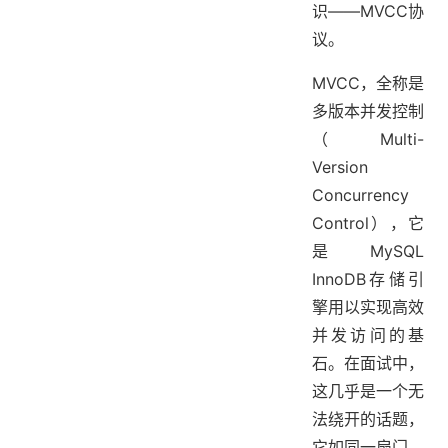
识——MVCC协
4. 面试实战指南
议。
4.1 基本思路
4.2 亮点方案：推动隔离级别调整
MVCC，全称是
5. 小结
多版本并发控制
资料分享
（Multi-
学习交流
Version
Concurrency
Control），它
是MySQL
InnoDB存储引
擎用以实现高效
并发访问的基
石。在面试中，
这几乎是一个无
法绕开的话题，
它如同一扇门，