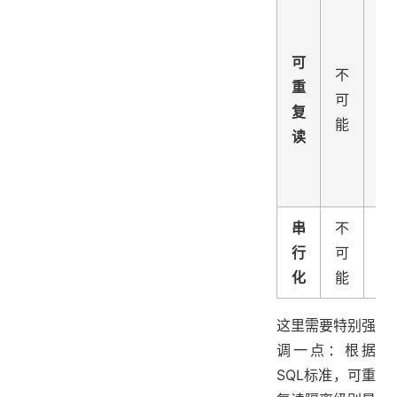
可
不
不
重
可
可
复
能
能
读
串
不
不
行
可
可
化
能
能
这里需要特别强
调一点：根据
SQL标准，可重