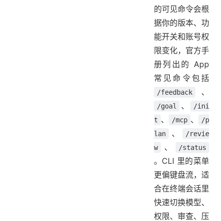
的可见命令会根
据你的版本、功
能开关和账号权
限变化，官方手
册列出的 App
常见命令包括
、
/feedback
、
/goal
/ini
、
、
t
/mcp
/p
、
lan
/revie
、
w
/status
。CLI 里的菜单
更偏键盘流，适
合在终端会话里
快速切换模型、
权限、审查、压