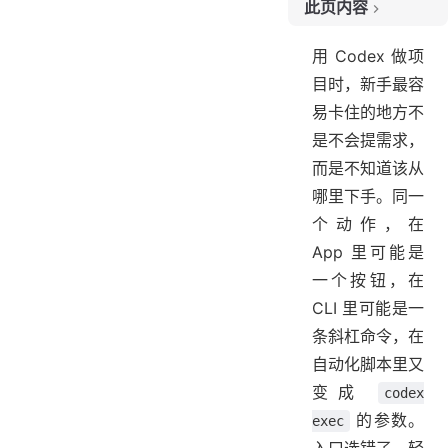
此页内容
1. 入口总览
用 Codex 做项
2. App入口
目时，新手最容
3. 斜杠菜单
易卡住的地方不
4. CLI入口
是不会提需求，
5. 交互命令
而是不知道该从
6. 审查入口
哪里下手。同一
7. 权限沙箱
个动作，在
8. 非交互任务
App 里可能是
9. Custom Prompts
一个按钮，在
10. Skills迁移
CLI 里可能是一
11. 常见问题
条斜杠命令，在
12. 小结
自动化脚本里又
变成
codex
的参数。
exec