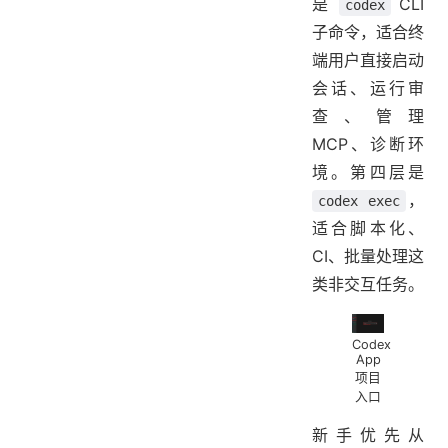
是
CLI
codex
子命令，适合终
端用户直接启动
会话、运行审
查、管理
MCP、诊断环
境。第四层是
，
codex exec
适合脚本化、
CI、批量处理这
类非交互任务。
Codex
App
项目
入口
新手优先从