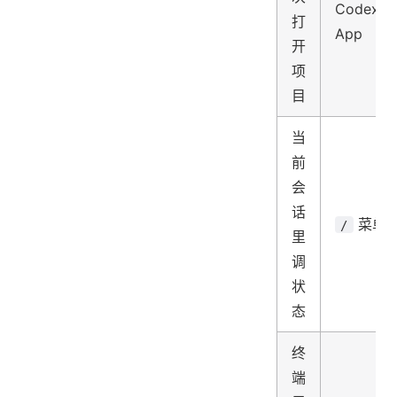
Codex
打
App
开
项
目
当
前
会
话
菜单
/
里
调
状
态
终
端