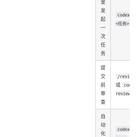
里
发
codex "
起
<任务>"
一
次
任
务
提
交
/review
前
或
codex
审
review
查
自
动
codex
化