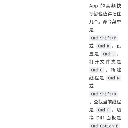
App 的高频快
捷键也值得记住
几个。命令菜单
是
Cmd+Shift+P
或
，设
Cmd+K
置是
，
Cmd+,
打开文件夹是
，新建
Cmd+O
线程是
Cmd+N
或
Cmd+Shift+O
，查找当前线程
是
，切
Cmd+F
换 Diff 面板是
Cmd+Option+B