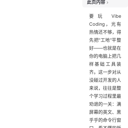
此页内容
1. 先搞清楚要装哪几样东西
要玩 Vibe
2. 先和终端混个脸熟
Coding，光有
3. 安装 Node.js
热情还不够，得
4. 安装并配置 Git
先把"工地"平整
5. 安装并配置 VS Code
好——也就是在
6. 验收四件套
你的电脑上把几
7. 小结
样基础工具装
齐。这一步对从
没碰过开发的人
来说，往往是整
个学习过程里最
劝退的一关：满
屏幕的英文、黑
乎乎的命令行窗