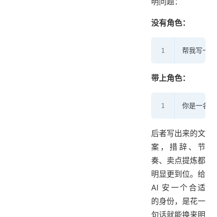
明问题：
没有角色：
帮我写一段
带上角色：
你是一名顶
后者写出来的文
案，措辞、节
奏、卖点提炼都
明显更到位。给
AI 安一个合适
的身份，是花一
句话就能换来明