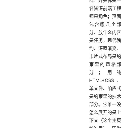
样：开头你是一
名资深前端工程
师是
角色
；页面
包含哪几个部
分、放什么内容
是
任务
；现代简
约、深蓝渐变、
卡片式布局是
约
束
里的风格部
分；用纯
HTML+CSS、
单文件、响应式
是
约束
里的技术
部分。它唯一没
怎么展开的是上
下文（这个主页