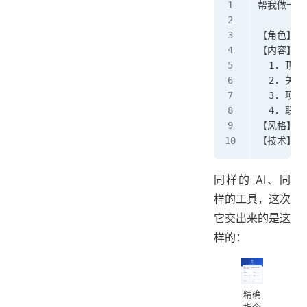
帮我做一个
【角色】你
【内容】页
  1. 
  2. 关
  3. 
  4. 联
【风格】现
【技术】用
同样的 AI、同
样的工具，这次
它交出来的是这
样的：
精确