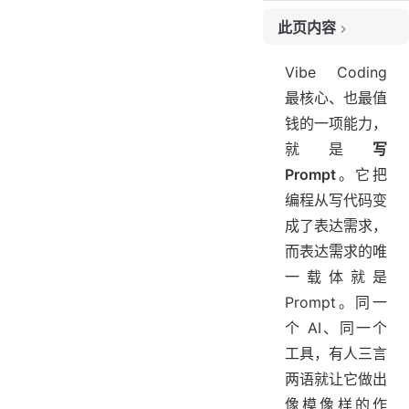
此页内容
1. Prompt 到底是什么
Vibe Coding
2. 模糊与精确的对比
最核心、也最值
3. 好 Prompt 的四要素
钱的一项能力，
3.1 角色
就是
写
3.2 上下文
Prompt
。它把
3.3 任务
编程从写代码变
3.4 约束
成了表达需求，
4. 一个可以直接套用的模板
而表达需求的唯
5. 一次说对不等于一步到位
一载体就是
6. 新手最常踩的四个坑
Prompt。同一
7. 小结
个 AI、同一个
工具，有人三言
两语就让它做出
像模像样的作