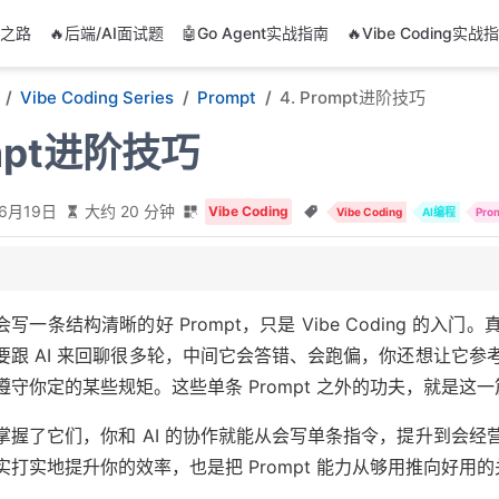
阶之路
🔥后端/AI面试题
🤖Go Agent实战指南
🔥Vibe Coding实战
Vibe Coding Series
Prompt
4. Prompt进阶技巧
ompt进阶技巧
年6月19日
大约 20 分钟
Vibe Coding
Vibe Coding
AI编程
Pro
下文管理
会写一条结构清晰的好 Prompt，只是 Vibe Coding 
 的错误输出
要跟 AI 来回聊很多轮，中间它会答错、会跑偏，你还想让它
考样板
遵守你定的某些规矩。这些单条 Prompt 之外的功夫，就是这
立长期规矩
再动手
掌握了它们，你和 AI 的协作就能从会写单条指令，提升到会
试与优化方法
实打实地提升你的效率，也是把 Prompt 能力从够用推向好用