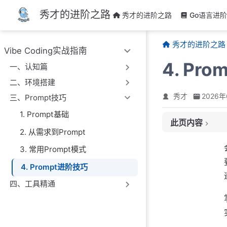
跳至主要內容
秀才的进阶之路
秀才的进阶之路
Go语言进
秀才的进阶之路
Vibe Coding实战指南
4. Pr
一、认知篇
二、环境搭建
秀才
2026
三、Prompt技巧
1. Prompt基础
此页内容
2. 从需求到Prompt
1. 多轮对话的上
3. 常用Prompt模式
2. 如何纠正 AI
4. Prompt进阶技巧
3. 给 AI 一个参
4. 用项目级配置
四、工具精通
5. 让 AI 先提问
6. Prompt 调
7. 小结