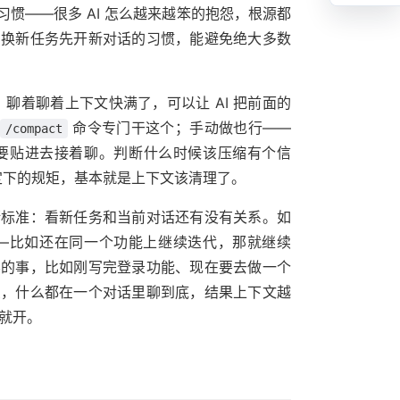
惯——很多 AI 怎么越来越笨的抱怨，根源都
、换新任务先开新对话的习惯，能避免绝大多数
聊着聊着上下文快满了，可以让 AI 把前面的
命令专门干这个；手动做也行——
/compact
要贴进去接着聊。判断什么时候该压缩有个信
面定下的规矩，基本就是上下文该清理了。
断标准：看新任务和当前对话还有没有关系。如
—比如还在同一个功能上继续迭代，那就继续
容的事，比如刚写完登录功能、现在要去做一个
烦，什么都在一个对话里聊到底，结果上下文越
开就开。