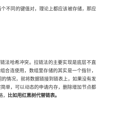
两个不同的键值对，理论上都应该被存储，那应
拉链法哈希冲突。拉链法的主要实现是底层不直
表组合连使用，数组里存储的其实是一个指针，
同的情况，就将数据链接到链表上，如果没有发
突简单，可以动态的申请内存，删除增加节点都
略，
⽐如⽤红⿊树代替链表。