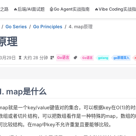
阶之路
🔥后端/AI面试题
🤖Go Agent实战指南
🔥Vibe Coding实战
Go Series
Go Principles
4. map原理
p原理
年3月29日
大约 28 分钟
Go语言
Go语言
golang
go原理深入
1. map是什么
map就是一个key/value键值对的集合，可以根据key在O(1
数组或者切片结构，可以把数组看作是一种特殊的map，数组的k
的底层结构
可比较结构。在map中key不允许重复且要能够比较。
理
原理