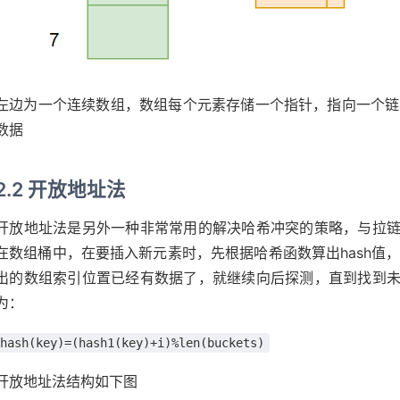
左边为一个连续数组，数组每个元素存储一个指针，指向一个链表
数据
2.2 开放地址法
开放地址法是另外一种非常常用的解决哈希冲突的策略，与拉
在数组桶中，在要插入新元素时，先根据哈希函数算出hash值，
出的数组索引位置已经有数据了，就继续向后探测，直到找到
为：
hash(key)=(hash1(key)+i)%len(buckets)
开放地址法结构如下图