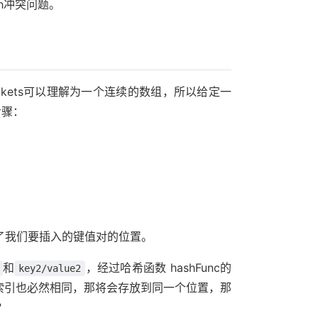
sh冲突问题。
uckets可以理解为一个连续的数组，所以给定一
步骤：
到了我们要插入的键值对的位置。
和
，经过哈希函数 hashFunc的
key2/value2
的索引也必然相同，那将会存放到同一个位置，那
？