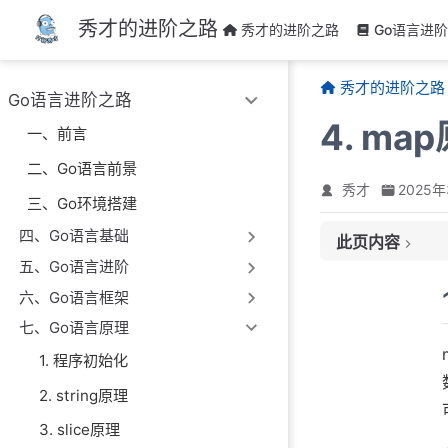
跳至主要內容
秀才的进阶之路
秀才的进阶之路
Go语言进
秀才的进阶之路
Go语言进阶之路
4. ma
一、前言
二、Go语言前景
秀才
2025
三、Go环境搭建
四、Go语言基础
此页内容
五、Go语言进阶
1. map是什么
六、Go语言框架
2. 哈希冲突
七、Go语言原理
2.1 拉链法
2.2 开放地址法
1. 程序初始化
3. go语言map
2. string原理
3.1 map的访问原
3. slice原理
3.2 map的赋值