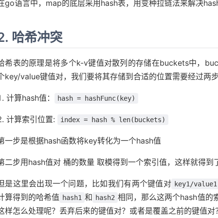
在go语言中，map的底层采用hash表，用变种拉链法来解决ha
原理
2. 哈希冲突
哈希表的原理是将多个k-v键值对散列的存储在buckets中，b
个key/value键值对，我们要将其存储到合适的位置需要经过两
计算hash值：
hash = hashFunc(key)
计算索引位置:
index = hash % len(buckets)
第一步是根据hash函数将key转化为一个hash值
第二步用hash值对 桶的数量 取模得到一个索引值，这样就得
但是这里会出现一个问题，比如我们有两个键值对
key1/value1
计算得到的哈希值
和
相同，那么这两个hash值
hash1
hash2
这样怎么处理呢？丢弃后来的键值对？或者是覆盖之前的键值对