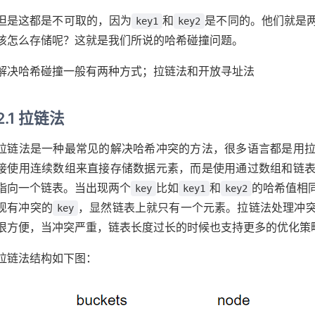
但是这都是不可取的，因为
和
是不同的。他们就是
key1
key2
该怎么存储呢？这就是我们所说的哈希碰撞问题。
解决哈希碰撞一般有两种方式；拉链法和开放寻址法
2.1 拉链法
拉链法是一种最常见的解决哈希冲突的方法，很多语言都是用
接使用连续数组来直接存储数据元素，而是使用通过数组和链
指向一个链表。当出现两个
比如
和
的哈希值相
key
key1
key2
现有冲突的
，显然链表上就只有一个元素。拉链法处理冲
key
很方便，当冲突严重，链表长度过长的时候也⽀持更多的优化策
拉链法结构如下图：