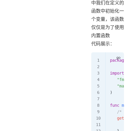
中我们在定义的
函数中初始化一
个变量，该函数
仅仅是为了使用
内置函数
代码展示：
package
 m
import
 (
   "fmt"
   "math"
)
func
 main
   /* 
   getSqu
      ret