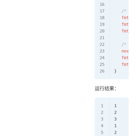
   /* 调
   fmt
.
Pr
   fmt
.
Pr
   fmt
.
Pr
   /* 创
   nextNu
   fmt
.
Pr
   fmt
.
Pr
}
运行结果：
1
2
3
1
2