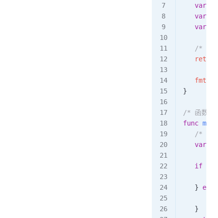
   var
 a
 
   var
 b
 
   var
 re
   /* 
   ret
 =
 
   fmt
.
Pr
}
/* 函数
func
 max
(
   /* 
   var
 re
   if
 num
      res
   } 
else
      res
   }