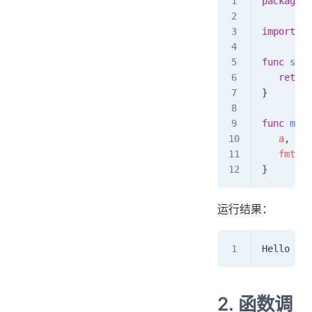
package
 m
import
 "f
func
 swap
   return
}
func
 main
   a
, 
b
 :
   fmt
.
Pr
}
运行结果：
Hello Goo
2. 函数调