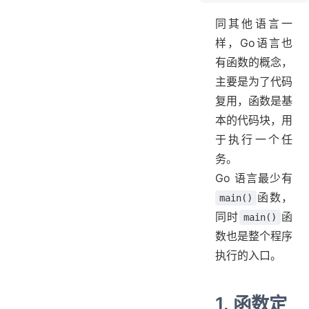
1. 函数定义
同其他语言一
2. 函数调用
样，Go语言也
3. 参数传递
有函数的概念，
4. 函数用法
主要是为了代码
4.1 函数变量
复用，函数是基
4.2 函数闭包
本的代码块，用
于执行一个任
务。
Go 语言最少有
函数，
main()
同时
函
main()
数也是整个程序
执行的入口。
1. 函数定