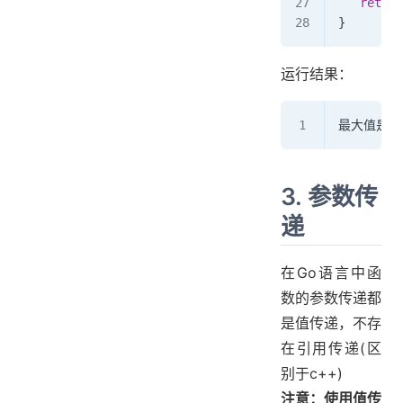
   return
}
运行结果：
最大值是 :
3. 参数传
递
在Go语言中函
数的参数传递都
是值传递，不存
在引用传递(区
别于c++)
注意：使用值传