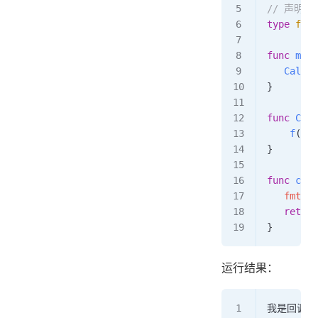
// 声明一
type
 fc
 f
func
 main
   CallBa
} 
func
 Call
    f
(
x
) 
} 
func
 call
   fmt
.
Pr
   return
}
运行结果：
我是回调，