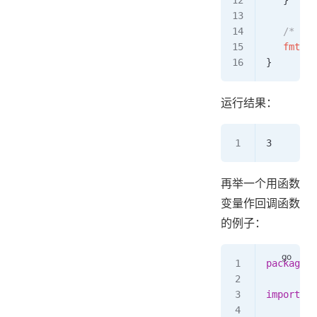
   }
   /* 
   fmt
.
Pr
}
运行结果：
3
再举一个用函数
变量作回调函数
的例子：
package
 m
import
 "f