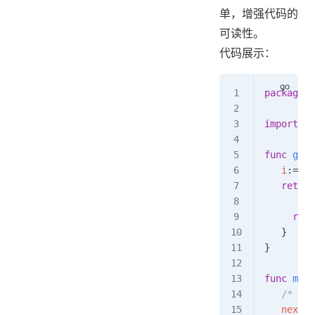
单，增强代码的
可读性。
代码展示：
package
 m
import
 "f
func
 getN
   i
:=
0
   return
      i
+=
     retu
   }
}
func
 main
   /* n
   nextNu