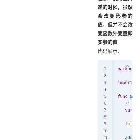
递的时候，虽然
会改变形参的
值，但并不会改
变函数外变量即
实参的值
代码展示：
package
 m
import
 "f
func
 main
   /* 
   var
 a
 
   fmt
.
Pr
   add
(
a
)