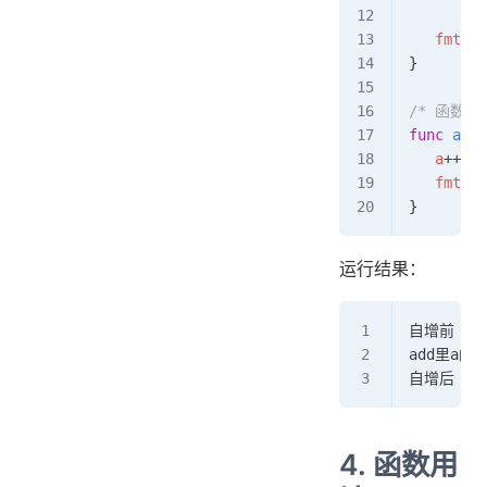
   fmt
.
Pr
}
/* 函数定
func
 add
(
   a
++
;
   fmt
.
Pr
}
运行结果：
自增前 a 
add里a的值
自增后 a 的
4. 函数用